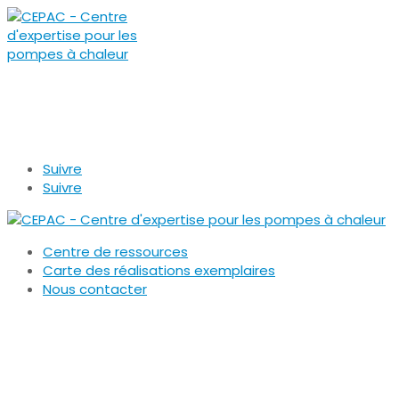
Contactez-
nous
afpac.org
Suivre
Suivre
Centre de ressources
Carte des réalisations exemplaires
Nous contacter
Accueil
»
Centre de ressources
»
Intégration acoustique
des PAC centralisées en résidentiel collectif