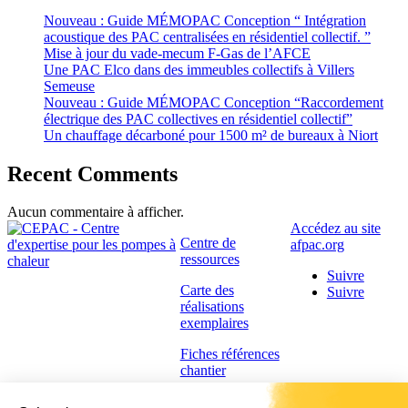
Nouveau : Guide MÉMOPAC Conception “ Intégration
acoustique des PAC centralisées en résidentiel collectif. ”
Mise à jour du vade-mecum F-Gas de l’AFCE
Une PAC Elco dans des immeubles collectifs à Villers
Semeuse
Nouveau : Guide MÉMOPAC Conception “Raccordement
électrique des PAC collectives en résidentiel collectif”
Un chauffage décarboné pour 1500 m² de bureaux à Niort
Recent Comments
Aucun commentaire à afficher.
Accédez au site
Centre de
afpac.org
ressources
Suivre
Carte des
Suivre
réalisations
exemplaires
Fiches références
chantier
Contactez-nous