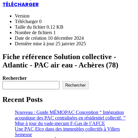
TÉLÉCHARGER
Version
Télécharger
0
Taille du fichier
0.12 KB
Nombre de fichiers
1
Date de création
10 décembre 2024
Dernière mise à jour
25 janvier 2025
Fiche référence Solution collective -
Atlantic - PAC air eau - Achères (78)
Rechercher
Rechercher
Recent Posts
Nouveau : Guide MÉMOPAC Conception “ Intégration
acoustique des PAC centralisées en résidentiel collectif. ”
Mise à jour du vade-mecum F-Gas de l’AFCE
Une PAC Elco dans des immeubles collectifs à Villers
Semeuse